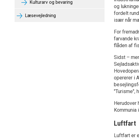
Kulturarv og bevaring
og lukninge
fordelt run
Læsevejledning
især når ma
For fremadr
farvande kr
flåden af f
Sidst – men
Sejladsakti
Hovedoperat
opererer i 
besejlingsf
"Turisme", 
Herudover h
Kommunia i
Luftfart
Luftfart er 