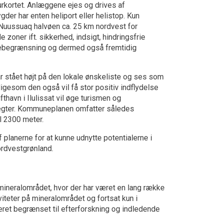
urkortet. Anlæggene ejes og drives af
ygder har enten heliport eller helistop. Kun
 Nuussuaq halvøen ca. 25 km nordvest for
e zoner ift. sikkerhed, indsigt, hindringsfrie
jdebegrænsning og dermed også fremtidig
 år stået højt på den lokale ønskeliste og ses som
igesom den også vil få stor positiv indflydelse
avn i Ilulissat vil øge turismen og
ægter. Kommuneplanen omfatter således
l 2300 meter.
af planerne for at kunne udnytte potentialerne i
rdvestgrønland.
 mineralområdet, hvor der har været en lang række
viteter på mineralområdet og fortsat kun i
æret begrænset til efterforskning og indledende