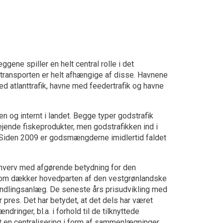
gene spiller en helt central rolle i det
transporten er helt afhængige af disse. Havnene
ed atlanttrafik, havne med feedertrafik og havne
n og internt i landet. Begge typer godstrafik
ejende fiskeprodukter, men godstrafikken ind i
. Siden 2009 er godsmængderne imidlertid faldet
 erhverv med afgørende betydning for den
som dækker hovedparten af den vestgrønlandske
handlingsanlæg. De seneste års prisudvikling med
 pres. Det har betydet, at det dels har været
inger, bl.a. i forhold til de tilknyttede
t en centralisering i form af sammenlægninger