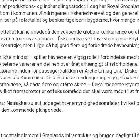
r af produktions- og indhandlingssteder. I dag har Royal Greenla
dt om i kommunen. Ændringerne i fiskerierhvervet og den generel
n ser på folketallet og beskæftigelsen i bygderne, hvor mange i
ettet at kunne imødegå den voksende globale konkurrence og eff
æves store investeringer i fiskerierhvervet. Investeringerne knyt
iskefartøjer, men i lige så høj grad flere og forbedrede havneanlæ
 ikke mindst – spiller havnene en vigtig rolle i forbindelse med
viteterne varierer en del hen over året afhængigt af isforholdene
ørerne inden for passagertrafikken er Arctic Umiaq Line, Disko 
Avannaata Kommunia. De klimatiske ændringer og en øget satsning p
orholdene, så både flere og større skibe – f.eks. moderne krydsto
hvilket fremadrettet er et fokusområde der skal være med til a
ar Naalakkersuisut udpeget havnemyndighedsområder, hvilket og
 den kommende planperiode.
et centralt element i Grønlands infrastruktur og bruges dagligt ti