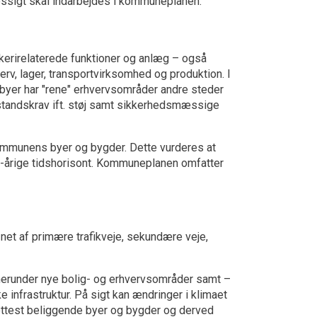
sigt skal indarbejdes i kommuneplanen.
erirelaterede funktioner og anlæg – også
v, lager, transportvirksomhed og produktion. I
 byer har "rene" erhvervsområder andre steder
standskrav ift. støj samt sikkerhedsmæssige
 kommunens byer og bygder. Dette vurderes at
2-årige tidshorisont. Kommuneplanen omfatter
et af primære trafikveje, sekundære veje,
 herunder nye bolig- og erhvervsområder samt –
e infrastruktur. På sigt kan ændringer i klimaet
ættest beliggende byer og bygder og derved