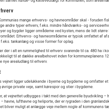
 en samlet hunde- og kattevedtægt for kommunen, som arealmæs
rhverv
Kommunias mange erhvervs- og havneområder skal - foruden fisk
 andre typer erhverv, f.eks. mindre håndværks- og serviceerhver
yer og bygder ligger områderne ved kysten, mens de lidt større
yområdet. Erhvervs- og havneområderne er typisk omfattet af af
 f.eks. tankanlæg og visse former for oplag.
er der i alt en rummelighed til erhverv svarende til ca. 480 ha i
ækkeligt til at dække arealbehovet inden for kommuneplanens 1
e nye arealudlæg til erhverv.
t
ejnet ligger udelukkende i byerne og bygderne og omfatter et n
g øvrige private veje, samt kørespor og stier i bygderne.
r, at vejnettet udbygges i takt med den generelle byudvikling –
 – havne, lufthavne og heliporte, der er rygraden i den grønlandsk
det bliver muligt at anlægge veje mellem nogle af kommunens t