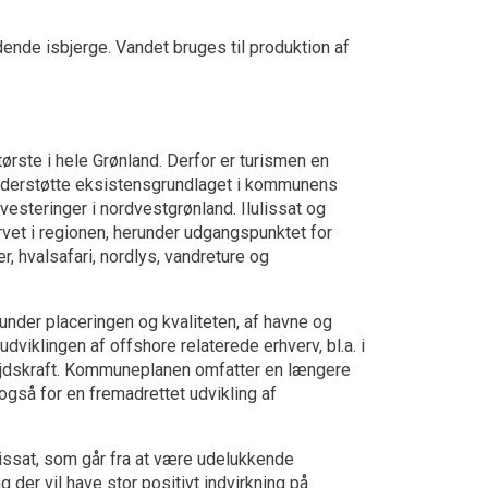
ydende isbjerge. Vandet bruges til produktion af
ørste i hele Grønland. Derfor er turismen en
 understøtte eksistensgrundlaget i kommunens
steringer i nordvestgrønland. Ilulissat og
vet i regionen, herunder udgangspunktet for
r, hvalsafari, nordlys, vandreture og
nder placeringen og kvaliteten, af havne og
viklingen af offshore relaterede erhverv, bl.a. i
arbejdskraft. Kommuneplanen omfatter en længere
gså for en fremadrettet udvikling af
ulissat, som går fra at være udelukkende
g der vil have stor positivt indvirkning på