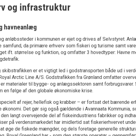
v og infrastruktur
og havneanlæg
og anløbssteder i kommunen er ejet og drives af Selvstyret. Anlæg
 samfund, da primære erhverv som fiskeri og turisme samt vare
get ift. størrelse og funktion, og omfatter 3 hovedtyper: Havne m
detrafik.
skibstrafikken er et vigtigt led i godstransporten både ud i verde
Royal Arctic Line A/S. Godstrafikken fra Grønland omfatter overv
 er materialer til bygge- og anlægssektoren samt forbrugsvarer
 en følge af den globale økonomiske krise.
 specielt af rejer, hellefisk og krabber – er fortsat det bærende
e økonomi. Det gør sig også gældende i Avannaata Kommunia, 
g den langt overvejende del af fiskeindustriens fabrikker og ind
iser på verdensmarkedet har imidlertid sat fiskerierhvervet under
at øge de fiskede mængder, og dels foretage generelle strukturændr
æg. Royal Greenland har - som den største operatør – gennemfør