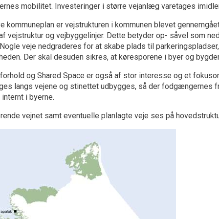
ernes mobilitet. Investeringer i større vejanlæg varetages imidler
e kommuneplan er vejstrukturen i kommunen blevet gennemgået,
af vejstruktur og vejbyggelinjer. Dette betyder op- såvel som ne
ogle veje nedgraderes for at skabe plads til parkeringspladser
heden. Der skal desuden sikres, at køresporene i byer og bygder 
rhold og Shared Space er også af stor interesse og et fokusom
gges langs vejene og stinettet udbygges, så der fodgængernes
internt i byerne.
rende vejnet samt eventuelle planlagte veje ses på hovedstruktu