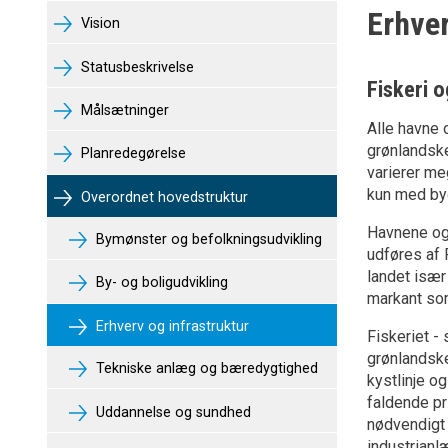
Erhver
Vision
Statusbeskrivelse
Fiskeri 
Målsætninger
Alle havne 
grønlandske
Planredegørelse
varierer me
kun med byg
Overordnet hovedstruktur
Havnene og 
Bymønster og befolkningsudvikling
udføres af 
landet især
By- og boligudvikling
markant som
Erhverv og infrastruktur
Fiskeriet -
grønlandsk
Tekniske anlæg og bæredygtighed
kystlinje o
faldende pr
Uddannelse og sundhed
nødvendigt 
industrianl