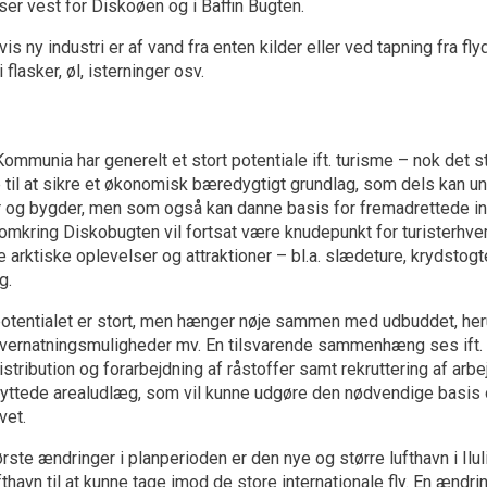
er vest for Diskoøen og i Baffin Bugten.
is ny industri er af vand fra enten kilder eller ved tapning fra fl
 flasker, øl, isterninger osv.
ommunia har generelt et stort potentiale ift. turisme – nok det st
e til at sikre et økonomisk bæredygtigt grundlag, som dels kan
og bygder, men som også kan danne basis for fremadrettede inve
mkring Diskobugten vil fortsat være knudepunkt for turisterhver
 arktiske oplevelser og attraktioner – bl.a. slædeture, krydstogte
g.
otentialet er stort, men hænger nøje sammen med udbuddet, heru
overnatningsmuligheder mv. En tilsvarende sammenhæng ses ift. ud
 distribution og forarbejdning af råstoffer samt rekruttering af 
ttede arealudlæg, som vil kunne udgøre den nødvendige basis o
vet.
ørste ændringer i planperioden er den nye og større lufthavn i Il
thavn til at kunne tage imod de store internationale fly. En ændrin