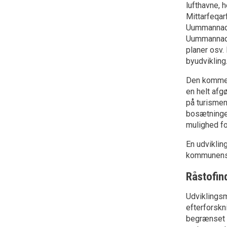
lufthavne, 
Mittarfeqarf
Uummannaq h
Uummannaq. A
planer osv.
byudvikling
Den kommend
en helt afg
på turismen
bosætninge
mulighed fo
En udvikling
kommunens b
Råstofin
Udviklingsm
efterforskn
begrænset o