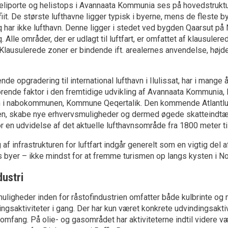
heliporte og helistops i Avannaata Kommunia ses på hovedstrukt
iit. De største lufthavne ligger typisk i byerne, mens de fleste b
ar ikke lufthavn. Denne ligger i stedet ved bygden Qaarsut på
lle områder, der er udlagt til luftfart, er omfattet af klausulered
 Klausulerede zoner er bindende ift. arealernes anvendelse, hø
.
e opgradering til international lufthavn i Ilulissat, har i mange
ørende faktor i den fremtidige udvikling af Avannaata Kommunia, l
 i nabokommunen, Kommune Qeqertalik. Den kommende Atlantlufth
n, skabe nye erhvervsmuligheder og dermed øgede skatteindt
r en udvidelse af det aktuelle lufthavnsområde fra 1800 meter ti
 af infrastrukturen for luftfart indgår generelt som en vigtig del 
yer – ikke mindst for at fremme turismen op langs kysten i No
dustri
uligheder inden for råstofindustrien omfatter både kulbrinte og
ingsaktiviteter i gang. Der har kun været konkrete udvindingsakti
mfang. På olie- og gasområdet har aktiviteterne indtil videre v