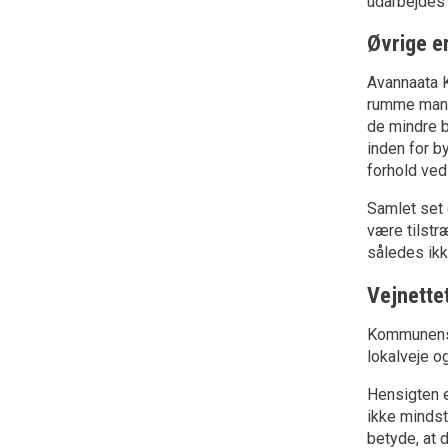
udarbejdes
Øvrige e
Avannaata 
rumme mange
de mindre b
inden for b
forhold ved
Samlet set 
være tilstr
således ikk
Vejnette
Kommunens v
lokalveje o
Hensigten e
ikke mindst
betyde, at 