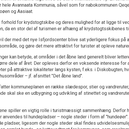
or hele Avannaata Kommunia, såvel som for nabokommunen Qeq
skoøen og Aasiaat.
forhold for krydstogtskibe og deres mulighed for at ligge til ved
n, da en stor del af turismen er afhæng af krydstogtsskibenes
il der med det nye Isfjordscenter blive sat yderligere fokus p
område, og gøre det mere attraktivt for turister at opleve naturen
ger kan betyde, at områder i det åbne land generelt bliver lette
ørre dele af året. Der opleves derfor en voksende interesse for a
iteter på attraktive lokaliteter langs kysten, f.eks. i Diskobugten
sområder – jf. afsnittet "Det åbne land".
atter kommuneplanen en række slædespor, stier og vandreruter, 
nde skal ske en udbygning og udvikling af stinettet og vandreru
e spiller en vigtig rolle i turistmæssigt sammenhæng. Derfor ha
r anvendes til hundepladser – nogle steder i form af "hundeøer"
e pladser, ligesom der nogle steder skal findes udvidelsesmul