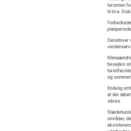
turismen f
til bl.a. Di
Forbedrede 
planperiode
Derudover v
verdensarvs
Klimaændrin
besejles st
turistfacil
og sommerhu
Endelig omf
at der løbe
sikres.
Slædehunden
områder, de
eksisterend