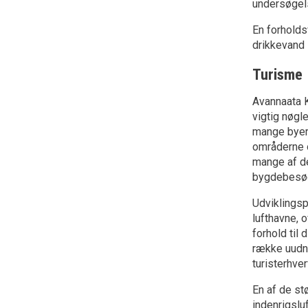
undersøgels
En forholdsv
drikkevand i
Turisme
Avannaata K
vigtig nøgl
mange byer 
områderne o
mange af de
bygdebesø
Udviklingsp
lufthavne, 
forhold til
række uudny
turisterhver
En af de st
indenrigsluf