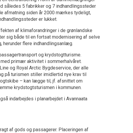
nd således 5 fabrikker og 7 indhandlingssteder
le afmatning siden år 2000 mærkes tydeligt,
ndhandlingssteder er lukket.
ekten af klimaforandringer i de grønlandske
ter sig både til en fortsat modernisering af selve
g, herunder flere indhandlingsanlæg.
 passagertransport og krydstogtturisme.
, med primær aktivitet i sommerhalvåret.
Line og Royal Arctic Bygdeservice, der alle
å turismen stiller imidlertid nye krav til
gtskibe – kan lægge til, jf. afsnittet om
t fremme krydstogtsturismen i kommunen.
så indarbejdes i planarbejdet i Avannaata
l fragt af gods og passagerer. Placeringen af