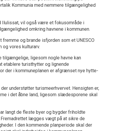
ertalik Kommunia med nemmere tilgængelighed
 Ilulissat, vil også være et fokusområde i
 tilgængelighed omkring havnene i kommunen.
å at fremme og brande isfjorden som et UNESCO
 og vores kulturarv.
re tilgængelige, ligesom nogle havne kan
t etablere turisthytter og lignende
, hvor der i kommuneplanen er afgrænset nye hytte-
der understøtter turismeerhvervet. Hensigten er,
terne i det åbne land, ligesom slædesporene skal
r langt de fleste byer og bygder friholdte
. Fremadrettet lægges vægt på at sikre de
igheder. I den kommende planperiode skal der