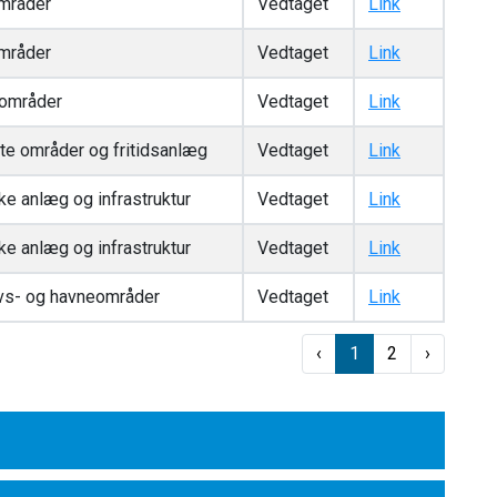
mråder
Vedtaget
Link
mråder
Vedtaget
Link
områder
Vedtaget
Link
dte områder og fritidsanlæg
Vedtaget
Link
ke anlæg og infrastruktur
Vedtaget
Link
ke anlæg og infrastruktur
Vedtaget
Link
vs- og havneområder
Vedtaget
Link
‹
1
2
›