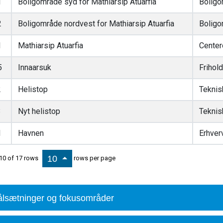
1
Boligområde syd for Mathiarsip Atuarfia
Boligo
2
Boligområde nordvest for Mathiarsip Atuarfia
Boligo
1
Mathiarsip Atuarfia
Center
5
Innaarsuk
Frihol
2
Helistop
Teknis
3
Nyt helistop
Teknis
1
Havnen
Erhver
10
10 of 17 rows
rows per page
lsætninger og fokusområder