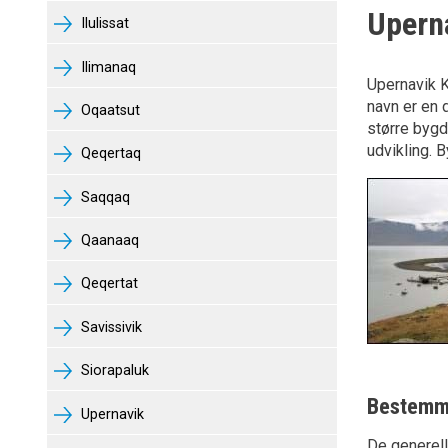
Upern
Ilulissat
Ilimanaq
Upernavik K
navn er en 
Oqaatsut
større bygd
udvikling. B
Qeqertaq
Saqqaq
Qaanaaq
Qeqertat
Savissivik
Siorapaluk
Bestemm
Upernavik
De generel