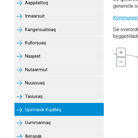
Aappilattoq
generelle o
Innaarsuit
Kommunepl
De overord
Kangersuatsiaq
byggetillad
Kullorsuaq
Naajaat
Nutaarmiut
Nuussuaq
Tasiusaq
Upernavik Kujalleq
Uummannaq
Ikerasak