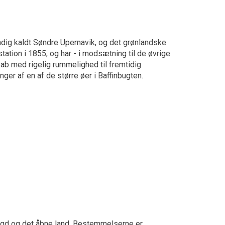
tadig kaldt Søndre Upernavik, og det grønlandske
ation i 1855, og har - i modsætning til de øvrige
kab med rigelig rummelighed til fremtidig
nger af en af de større øer i Baffinbugten.
ygd og det åbne land. Bestemmelserne er