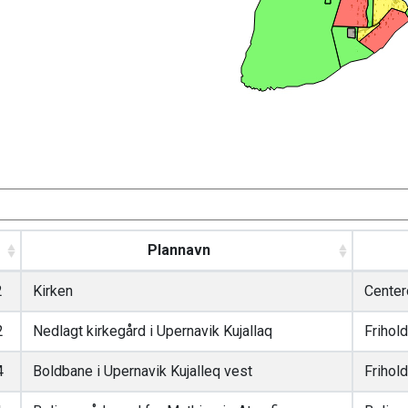
Plannavn
2
Kirken
Center
2
Nedlagt kirkegård i Upernavik Kujallaq
Frihol
4
Boldbane i Upernavik Kujalleq vest
Frihol