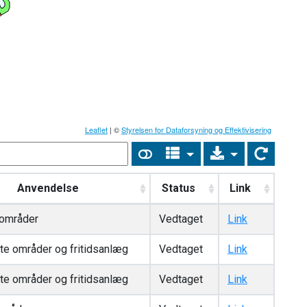
Leaflet
| ©
Styrelsen for Dataforsyning og Effektivisering
Anvendelse
Status
Link
områder
Vedtaget
Link
dte områder og fritidsanlæg
Vedtaget
Link
dte områder og fritidsanlæg
Vedtaget
Link