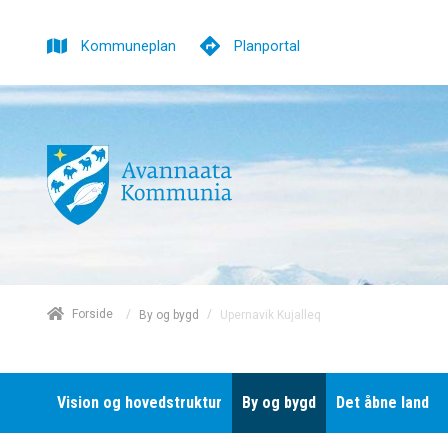
Kommuneplan
Planportal
/
Forside
/
Upernavik Kujalleq
By og bygd
Vision og hovedstruktur
By og bygd
Det åbne land