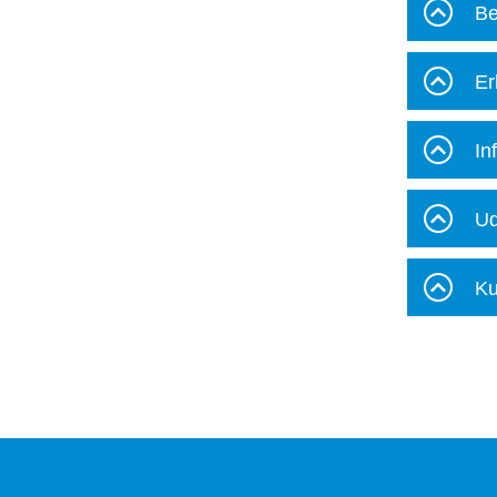
Be
Er
In
Ud
Ku