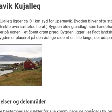
avik Kujalleq
ujalleq ligger ca. 81 km syd for Upernavik. Bygden bliver ofte s
direkte oversættelse heraf.) Bygden blev grundlagt som handelsst
er på egnen - et åbent grønt præg. Bygden ligger i et fladt lands
ygden er placeret på den østlige side af en lille tange, der udspri
elser og delområder
le bestemmelser gælder for alle kommunens delområder i by, b