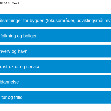
10 of 10 rows
lsætninger for bygden (fokusområder, udviklingsmål mv.
folkning og boliger
hverv og havn
frastruktur og service
dannelse
ltur og fritid