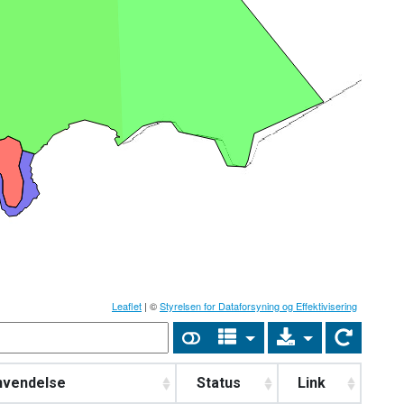
Leaflet
| ©
Styrelsen for Dataforsyning og Effektivisering
nvendelse
Status
Link