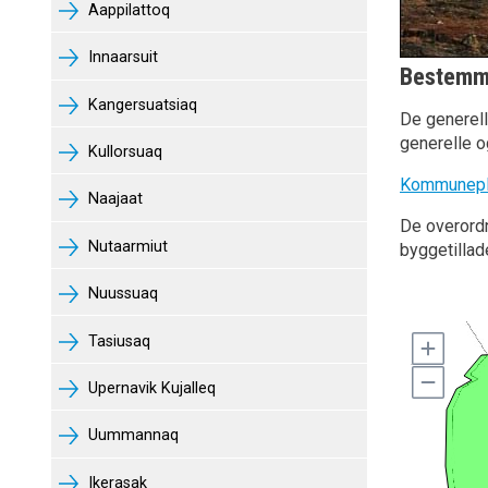
Aappilattoq
Innaarsuit
Bestemm
Kangersuatsiaq
De generel
generelle o
Kullorsuaq
Kommunepl
Naajaat
De overord
Nutaarmiut
byggetillad
Nuussuaq
Tasiusaq
Upernavik Kujalleq
Uummannaq
Ikerasak