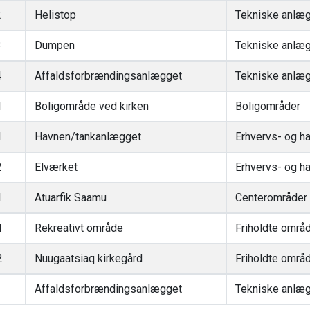
2
Helistop
Tekniske anlæg 
3
Dumpen
Tekniske anlæg 
4
Affaldsforbrændingsanlægget
Tekniske anlæg 
1
Boligområde ved kirken
Boligområder
1
Havnen/tankanlægget
Erhvervs- og h
2
Elværket
Erhvervs- og h
1
Atuarfik Saamu
Centerområder
1
Rekreativt område
Friholdte områd
2
Nuugaatsiaq kirkegård
Friholdte områd
1
Affaldsforbrændingsanlægget
Tekniske anlæg 