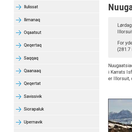
Nuuga
Ilulissat
Ilimanaq
Lørdag 
Illorsu
Oqaatsut
For yde
Qeqertaq
(281.7
Saqqaq
Nuugaatsia
Qaanaaq
i Karrats I
er Illorsuit
Qeqertat
Savissivik
Siorapaluk
Upernavik