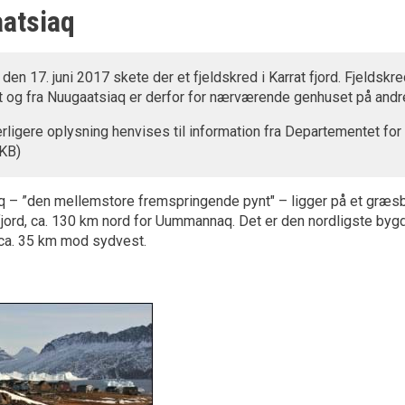
atsiaq
den 17. juni 2017 skete der et fjeldskred i Karrat fjord. Fjeldsk
it og fra Nuugaatsiaq er derfor for nærværende genhuset på andre 
rligere oplysning henvises til information fra Departementet for
 KB)
q – ”den mellemstore fremspringende pynt" – ligger på et græ
sfjord, ca. 130 km nord for Uummannaq. Det er den nordligste b
, ca. 35 km mod sydvest.