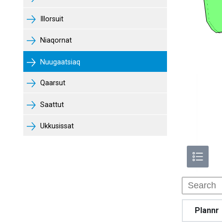
Illorsuit
Niaqornat
Nuugaatsiaq
Qaarsut
Saattut
Ukkusissat
Plannr