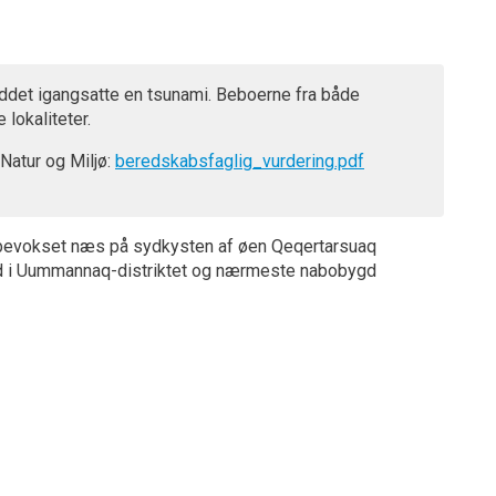
reddet igangsatte en tsunami. Beboerne fra både
lokaliteter.
 Natur og Miljø:
beredskabsfaglig_vurdering.pdf
sbevokset næs på sydkysten af øen Qeqertarsuaq
ygd i Uummannaq-distriktet og nærmeste nabobygd