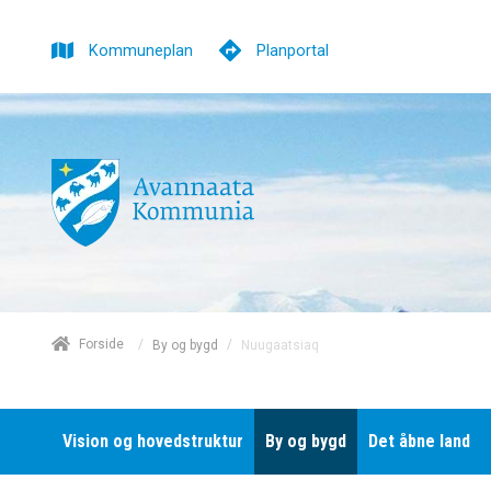
Kommuneplan
Planportal
/
Forside
/
Nuugaatsiaq
By og bygd
Vision og hovedstruktur
By og bygd
Det åbne land