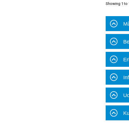
Showing 1 to 
Må
Be
Er
In
Ud
Ku