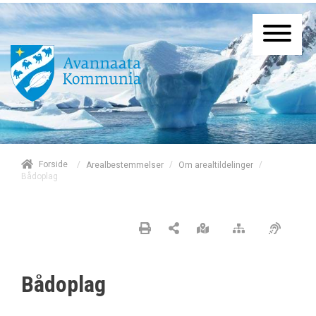
/
Forside
/
/
Arealbestemmelser
Om arealtildelinger
Bådoplag
Bådoplag