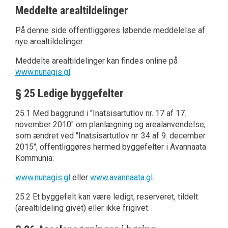
Meddelte arealtildelinger
På denne side offentliggøres løbende meddelelse af
nye arealtildelinger.
Meddelte arealtildelinger kan findes online på
www.nunagis.gl
.
§ 25 Ledige byggefelter
25.1 Med baggrund i "Inatsisartutlov nr. 17 af 17.
november 2010" om planlægning og arealanvendelse,
som ændret ved "Inatsisartutlov nr. 34 af 9. december
2015", offentliggøres hermed byggefelter i Avannaata
Kommunia:
www.nunagis.gl
eller
www.avannaata.gl
.
25.2 Et byggefelt kan være ledigt, reserveret, tildelt
(arealtildeling givet) eller ikke frigivet.