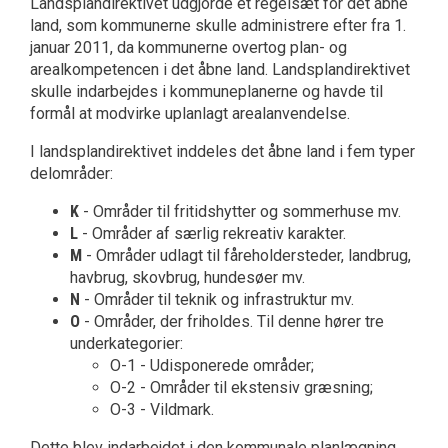
Landsplandirektivet udgjorde et regelsæt for det åbne
land, som kommunerne skulle administrere efter fra 1.
januar 2011, da kommunerne overtog plan- og
arealkompetencen i det åbne land. Landsplandirektivet
skulle indarbejdes i kommuneplanerne og havde til
formål at modvirke uplanlagt arealanvendelse.
I landsplandirektivet inddeles det åbne land i fem typer
delområder:
K
- Områder til fritidshytter og sommerhuse mv.
L
- Områder af særlig rekreativ karakter.
M
- Områder udlagt til fåreholdersteder, landbrug,
havbrug, skovbrug, hundesøer mv.
N
- Områder til teknik og infrastruktur mv.
O
- Områder, der friholdes. Til denne hører tre
underkategorier:
O-1 - Udisponerede områder;
O-2 - Områder til ekstensiv græsning;
O-3 - Vildmark.
Dette blev indarbejdet i den kommunale planlægning