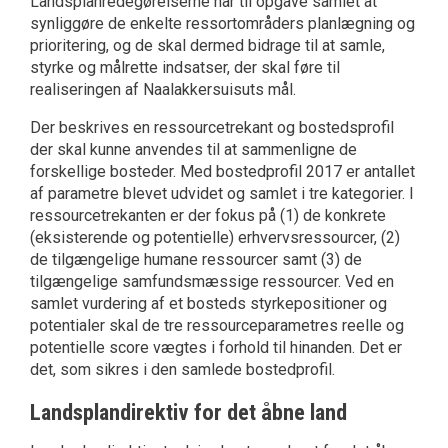
Landsplanredegørelserne har til opgave samlet at
synliggøre de enkelte ressortområders planlægning og
prioritering, og de skal dermed bidrage til at samle,
styrke og målrette indsatser, der skal føre til
realiseringen af Naalakkersuisuts mål.
Der beskrives en ressourcetrekant og bostedsprofil
der skal kunne anvendes til at sammenligne de
forskellige bosteder. Med bostedprofil 2017 er antallet
af parametre blevet udvidet og samlet i tre kategorier. I
ressourcetrekanten er der fokus på (1) de konkrete
(eksisterende og potentielle) erhvervsressourcer, (2)
de tilgængelige humane ressourcer samt (3) de
tilgængelige samfundsmæssige ressourcer. Ved en
samlet vurdering af et bosteds styrkepositioner og
potentialer skal de tre ressourceparametres reelle og
potentielle score vægtes i forhold til hinanden. Det er
det, som sikres i den samlede bostedprofil.
Landsplandirektiv for det åbne land