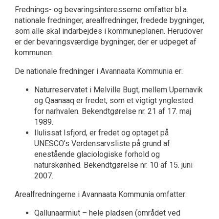
Frednings- og bevaringsinteresserne omfatter bl.a.
nationale fredninger, arealfredninger, fredede bygninger,
som alle skal indarbejdes i kommuneplanen. Herudover
er der bevaringsværdige bygninger, der er udpeget af
kommunen.
De nationale fredninger i Avannaata Kommunia er:
Naturreservatet i Melville Bugt, mellem Upernavik
og Qaanaaq er fredet, som et vigtigt ynglested
for narhvalen. Bekendtgørelse nr. 21 af 17. maj
1989.
Ilulissat Isfjord, er fredet og optaget på
UNESCO’s Verdensarvsliste på grund af
enestående glaciologiske forhold og
naturskønhed. Bekendtgørelse nr. 10 af 15. juni
2007.
Arealfredningerne i Avannaata Kommunia omfatter:
Qallunaarmiut – hele pladsen (området ved