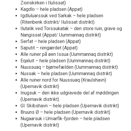
Zionskirken i Ilulissat)
Kagdlo – hele pladsen (Appat)
Igdluluarssuk ved Sarkak – hele pladsen
(Ritenbenk distrikt/ Ilulissat distrikt)
Ilutalik ved Torssukatak – den store ruin, grave og
Nangissat (Appat/ Uummannaq distrikt)
Serfat – hele pladsen (Appat)
Saputit – rengærdet (Appat)
Alle ruiner på øen Issua (Uummannaq distrikt)
Eqaluit – hele pladsen (Uummannaq distrikt)
Nuussuaq – bjørnefælden (Uummannaq distrikt)
Nussak – hele pladsen (Uummannaq distrikt)
Alle ruiner nord for Nuussuaq (Kraulshavn)
(Upernavik distrikt)
Inugsuk – den ikke udgravede del af møddingen
(Upernavik distrikt)
Gl. Skibshavn – hele pladsen (Upernavik distrikt)
Bruuns Ø – hele pladsen (Upernavik distrikt)
Nugaarsuk i Umiarfik-fjorden – hele pladsen
(Upernavik distrikt)