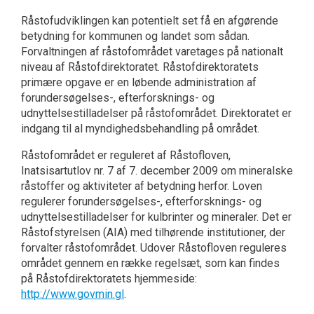
Råstofudviklingen kan potentielt set få en afgørende
betydning for kommunen og landet som sådan.
Forvaltningen af råstofområdet varetages på nationalt
niveau af Råstofdirektoratet. Råstofdirektoratets
primære opgave er en løbende administration af
forundersøgelses-, efterforsknings- og
udnyttelsestilladelser på råstofområdet. Direktoratet er
indgang til al myndighedsbehandling på området.
Råstofområdet er reguleret af Råstofloven,
Inatsisartutlov nr. 7 af 7. december 2009 om mineralske
råstoffer og aktiviteter af betydning herfor. Loven
regulerer forundersøgelses-, efterforsknings- og
udnyttelsestilladelser for kulbrinter og mineraler. Det er
Råstofstyrelsen (AIA) med tilhørende institutioner, der
forvalter råstofområdet. Udover Råstofloven reguleres
området gennem en række regelsæt, som kan findes
på Råstofdirektoratets hjemmeside:
http://www.govmin.gl
.