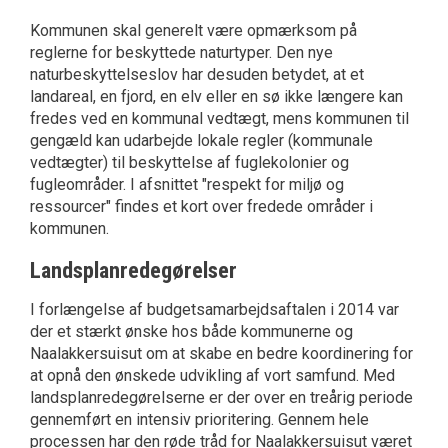
Kommunen skal generelt være opmærksom på
reglerne for beskyttede naturtyper. Den nye
naturbeskyttelseslov har desuden betydet, at et
landareal, en fjord, en elv eller en sø ikke længere kan
fredes ved en kommunal vedtægt, mens kommunen til
gengæld kan udarbejde lokale regler (kommunale
vedtægter) til beskyttelse af fuglekolonier og
fugleområder. I afsnittet "respekt for miljø og
ressourcer" findes et kort over fredede områder i
kommunen.
Landsplanredegørelser
I forlængelse af budgetsamarbejdsaftalen i 2014 var
der et stærkt ønske hos både kommunerne og
Naalakkersuisut om at skabe en bedre koordinering for
at opnå den ønskede udvikling af vort samfund. Med
landsplanredegørelserne er der over en treårig periode
gennemført en intensiv prioritering. Gennem hele
processen har den røde tråd for Naalakkersuisut været