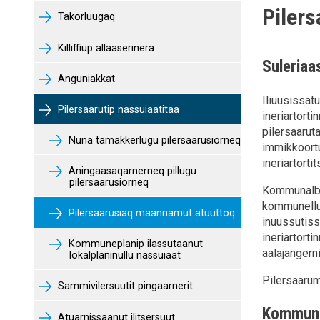
Piler
Takorluugaq
Killiffiup allaaserinera
Suleriaa
Anguniakkat
Iliuusissat
Pilersaarutip nassuiaatitaa
ineriartort
pilersaarut
Nuna tamakkerlugu pilersaarusiorneq
immikkoortua
ineriartortit
Aningaasaqarnerneq pillugu
pilersaarusiorneq
Kommunalbes
kommunellu 
Pilersaarusiaq maannamut atuuttoq
inuussutissa
ineriartort
Kommuneplanip ilassutaanut
aalajangerni
lokalplaninullu nassuiaat
Pilersaaru
Sammivilersuutit pingaarnerit
Kommune
Atuarnissaanut ilitsersuut