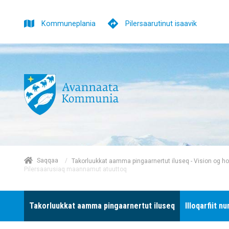
Kommuneplania
Pilersaarutinut isaavik
/
Saqqaa
Takorluukkat aamma pingaarnertut iluseq - Vision og h
Pilersaarusiaq maannamut atuuttoq
Takorluukkat aamma pingaarnertut iluseq
Illoqarfiit nu