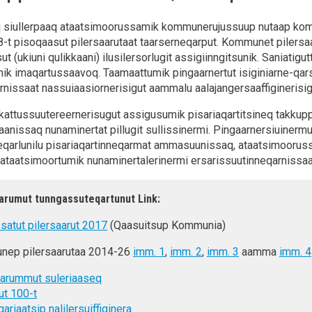
 siullerpaaq ataatsimoorussamik kommunerujussuup nutaap kommu
t pisoqaasut pilersaarutaat taarserneqarput. Kommunet pilersaau
ut (ukiuni qulikkaani) ilusilersorlugit assigiinngitsunik. Saniati
inik imaqartussaavoq. Taamaattumik pingaarnertut isiginiarne-qar
rnissaat nassuiaasiornerisigut aammalu aalajangersaaffiginerisi
ttussuutereernerisugut assigusumik pisariaqartitsineq takkupp
aanissaq nunaminertat pillugit sullissinermi. Pingaarnersiuine
neqarlunilu pisariaqartinneqarmat ammasuunissaq, ataatsimooru
taatsimoortumik nunaminertalerinermi ersarissuutinneqarnissaa
aarumut tunngassuteqartunut Link:
ssatut pilersaarut 2017
(Qaasuitsup Kommunia)
ep pilersaarutaa 2014-26
imm. 1
,
imm. 2
,
imm. 3
aamma
imm. 4
aarummut suleriaaseq
ut 100-t
ariaatsip nalilersuiffiginera