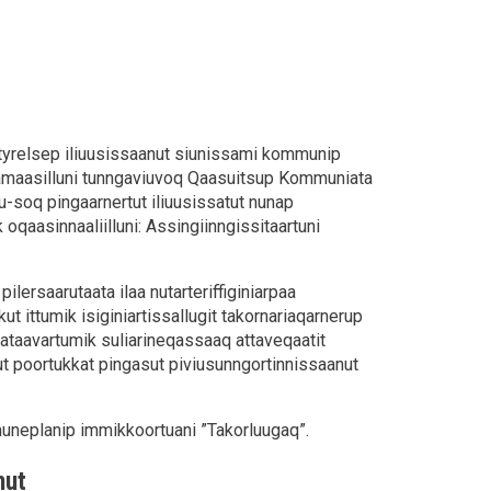
styrelsep iliuusissaanut siunissami kommunip
 taamaasilluni tunngaviuvoq Qaasuitsup Kommuniata
-soq pingaarnertut iliuusissatut nunap
 oqaasinnaaliilluni: Assingiinngissitaartuni
ersaarutaata ilaa nutarteriffiginiarpaa
ittumik isiginiartissallugit takornariaqarnerup
ut ataavartumik suliarineqassaaq attaveqaatit
ut poortukkat pingasut piviusunngortinnissaanut
neplanip immikkoortuani ”Takorluugaq”.
nut