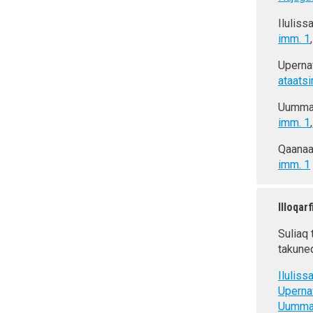
Ilulis
imm. 1
Uperna
ataats
Uumma
imm. 1
,
Qaanaa
imm. 1
Illoqarf
Suliaq 
takune
Ilulissa
Uperna
Uumma