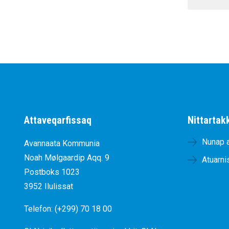
Attaveqarfissaq
Nittartak
Nunap 
Avannaata Kommunia
Noah Mølgaardip Aqq. 9
Atuarni
Postboks 1023
3952 Ilulissat
Telefon: (+299) 70 18 00