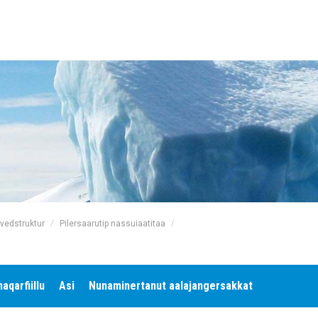
/
/
ovedstruktur
Pilersaarutip nassuiaatitaa
naqarfiillu
Asi
Nunaminertanut aalajangersakkat