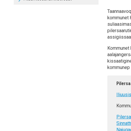
Taannaavoq
kommunet 8-
suliaasimas
pilersaarut
assigiissaa
Kommunet ka
aalajangers
kissaatigi
kommunep a
Pilers
Iliuusi
Kommun
Pilers
Sinnatt
Najugaq