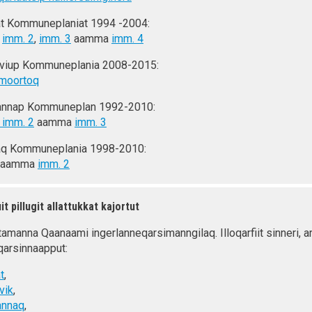
sat Kommuneplaniat 1994 -2004:
,
imm. 2
,
imm. 3
aamma
imm. 4
viup Kommuneplania 2008-2015:
imoortoq
nnap Kommuneplan 1992-2010:
imm. 2
aamma
imm. 3
q Kommuneplania 1998-2010:
aamma
imm. 2
iit pillugit allattukkat kajortut
tamanna Qaanaami ingerlanneqarsimanngilaq. Illoqarfiit sinneri, arf
qarsinnaapput:
t
,
vik
,
nnaq
,