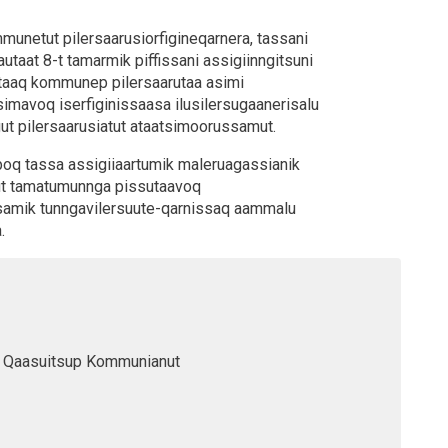
netut pilersaarusiorfigineqarnera, tassani
taat 8-t tamarmik piffissani assigiinngitsuni
guttaaq kommunep pilersaarutaa asimi
simavoq iserfiginissaasa ilusilersugaanerisalu
gut pilersaarusiatut ataatsimoorussamut.
oq tassa assigiiaartumik maleruagassianik
rmut tamatumunnga pissutaavoq
ssamik tunngavilersuute-qarnissaq aammalu
.
Qaasuitsup Kommunianut