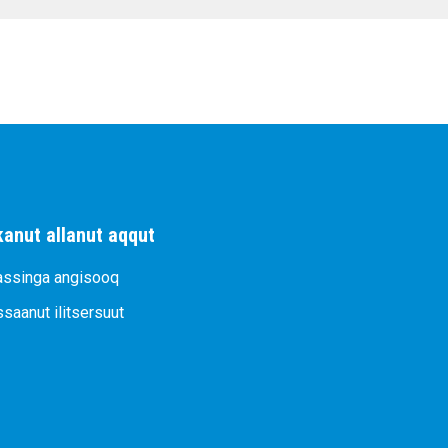
kanut allanut aqqut
assinga angisooq
ssaanut ilitsersuut