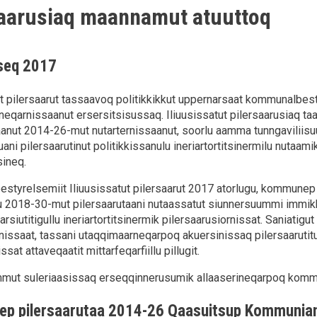
saarusiaq maannamut atuuttoq
seq 2017
ut pilersaarut tassaavoq politikkikkut uppernarsaat kommunalbe
inneqarnissaanut ersersitsisussaq. Iliuusissatut pilersaarusiaq
aanut 2014-26-mut nutarternissaanut, soorlu aamma tunngaviliisuu
ni pilersaarutinut politikkissanulu ineriartortitsinermilu nutaamik
sineq.
tyrelsemiit Iliuusissatut pilersaarut 2017 atorlugu, kommunep pil
2018-30-mut pilersaarutaani nutaassatut siunnersuummi immikkut 
rsiutitigullu ineriartortitsinermik pilersaarusiornissat. Saniatig
innissaat, tassani utaqqimaarneqarpoq akuersinissaq pilersaarutit
ssat attaveqaatit mittarfeqarfiillu pillugit.
mmut suleriaasissaq erseqqinnerusumik allaaserineqarpoq kommu
p pilersaarutaa 2014-26 Qaasuitsup Kommunia