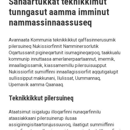
Sanaartukkat teknikkimut
tunngasut aamma imminut
nammassinnaassuseq
Avannaata Kommunia teknikkikkut qaffasinnerusumik
pilersuineq Nukissiorfinnit Namminersorlutik
Oqartussanit pigineqartunit isumagineqarpoq, taakkualu
kommunip innuttaasa amerlanerpaartaannut, imermik,
innaallagissamik, kiassarnernillu pilersuisuupput.
Nukissiorfiit sumiiffinni innaallagissiorfiit aqqutigalugit
sullissipput makkunani, Ilulissat, Uummannaq,
Upernavik aamma Qaanaaq.
Teknikkikkut pilersuineq
Ataatsimut isigalugu illoqarfinni nunaqarfinnilu
ataasiakkaani pilersuinerup ilusaa
assigiinngisitaartorujussuuvoq, ilaatigut summiiffinni