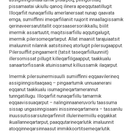
pissamaatai ukiullu qanoq ilinera apeqqutaatillugit.
Illoqarfiit nunaqarfiillu amerlanersaat nunap qaavata
ernga, sumiiffinni imeqarfilianiit ruujorit innaallagissamik
qerinaveersarutitallit oqorsaasersoriikkallu, biilit
imermik assartuutit, maqitsisarfiillu aqqutigalugit,
imermik pilersorneqartarput. Allat imaaniit tarajuiaatsit
imaluunniit nilannik aatsitsineq atorlugit pilersugaapput.
Pilersuiffiit pingaarnerit (tatsit taseqarfiilluunniit)
illersornissat pillugit killeqarfiligaapput, taakkualu
sanaartorfissanik atuinissamut killiussamik ilaqarput.
Imermik pilersuinermisuulli sumiiffinni eqqaavilerineq
assigiinngisitaaqaaq – pingaartumik unnuaanerani
eqqanut taakkualu isumagineqartarnerannut
tunngatillugu. Illoqarfiit nunaqarfiillu tamarmik
eqqaavissuaqarput – nalinginnaaneruvorlu taassuma
sissap ungasinngisaani inissinneqartarnera – tassanilu
inuussutissarsiuteqarfinniit illulerinermiillu eqqakkat
ikuallanneqartarput, paaqqutarineqarlutik imaluunnit
atoqqinneqarsinnaasut immikkoortitserneqarlutik.