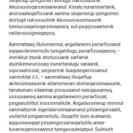
seqernup qinngorneri atorlugit nukissiuutinik
ikkussuisoqarsinnaaneranut. Kiisalu nunaminertanik,
anorisaateqarfissanik aamma seqernerup qinngorneri
atorlugit nukissiuutinik ikkussuiviusinnasunik
tunniussaqartoqarsinnaanera, suli peqqissaartumik
nalilersuivigineqarpoq.
Aammattaaq illuliornermut, angallanermi periarfissanut
eqqaavilerinermullu tunngatillugu, periarfissaqarpoq –
immikkut ittunik atortussianik sarfamik
atuinikinnerunissaq siunertaralugu sanaanik,
oqorsaatissiat, seqinermik iluaquteqarnissamut
sammititat il.il., – aammattaaq illoqarfiup
akilersinnaasumik alliartornerani atorneqarsinnaasunik,
tamatumani silaannap pissusaanut naleqqusarneq,
ussissaaneq aamma angallannermi periarfissat,
pingaarutilittut inissisimallutik. Angallassinerup imminut
nammattumik ingerlalersinnaaneranut pitsanngorsaatit,
siullertut pingaarnertullu, illoqarfiit iluini avataanilu
aqqusineeqqat pitsanngorsarneqarlutillu anner-
tusarneqarnissaannut tunngassuteqarput. Suliniutit