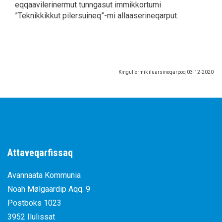
eqqaavilerinermut tunngasut immikkortumi
”Teknikkikkut pilersuineq”-mi allaaserineqarput.
Kingullermik iluarsineqarpoq
03-12-2020
Attaveqarfissaq
Avannaata Kommunia
Noah Mølgaardip Aqq. 9
Postboks 1023
3952 Ilulissat