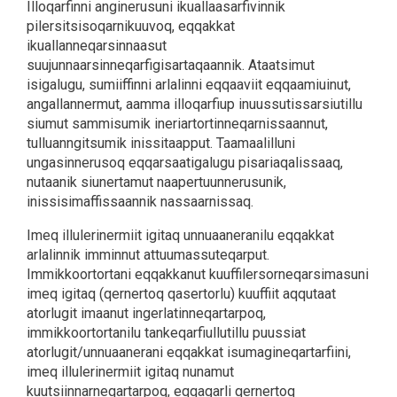
Illoqarfinni anginerusuni ikuallaasarfivinnik
pilersitsisoqarnikuuvoq, eqqakkat
ikuallanneqarsinnaasut
suujunnaarsinneqarfigisartaqaannik. Ataatsimut
isigalugu, sumiiffinni arlalinni eqqaaviit eqqaamiuinut,
angallannermut, aamma illoqarfiup inuussutissarsiutillu
siumut sammisumik ineriartortinneqarnissaannut,
tulluanngitsumik inissitaapput. Taamaalilluni
ungasinnerusoq eqqarsaatigalugu pisariaqalissaaq,
nutaanik siunertamut naapertuunnerusunik,
inissisimaffissaannik nassaarnissaq.
Imeq illulerinermiit igitaq unnuaaneranilu eqqakkat
arlalinnik imminnut attuumassuteqarput.
Immikkoortortani eqqakkanut kuuffilersorneqarsimasuni
imeq igitaq (qernertoq qasertorlu) kuuffiit aqqutaat
atorlugit imaanut ingerlatinneqartarpoq,
immikkoortortanilu tankeqarfiullutillu puussiat
atorlugit/unnuaanerani eqqakkat isumagineqartarfiini,
imeq illulerinermiit igitaq nunamut
kuutsiinnarneqartarpoq, eqqagarli qernertoq