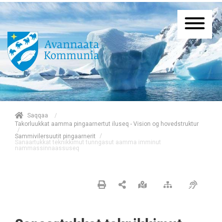
/
Saqqaa
Takorluukkat aamma pingaarnertut iluseq - Vision og hovedstruktur
/
/
Sammivilersuutit pingaarnerit
Sanaartukkat teknikkimut tunngasut aamma imminut
nammassinnaassuseq