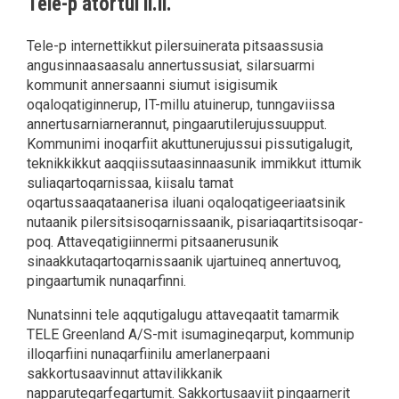
Tele-p atortui il.il.
Tele-p internettikkut pilersuinerata pitsaassusia
angusinnaasaasalu annertussusiat, silarsuarmi
kommunit annersaanni siumut isigisumik
oqaloqatiginnerup, IT-millu atuinerup, tunngaviissa
annertusarniarnerannut, pingaarutilerujussuupput.
Kommunimi inoqarfiit akuttunerujussui pissutigalugit,
teknikkikkut aaqqiissutaasinnaasunik immikkut ittumik
suliaqartoqarnissaa, kiisalu tamat
oqartussaaqataanerisa iluani oqaloqatigeeriaatsinik
nutaanik pilersitsisoqarnissaanik, pisariaqartitsisoqar-
poq. Attaveqatigiinnermi pitsaanerusunik
sinaakkutaqartoqarnissaanik ujartuineq annertuvoq,
pingaartumik nunaqarfinni.
Nunatsinni tele aqqutigalugu attaveqaatit tamarmik
TELE Greenland A/S-mit isumagineqarput, kommunip
illoqarfiini nunaqarfiinilu amerlanerpaani
sakkortusaavinnut attavilikkanik
napparuteqarfeqartumit. Sakkortusaaviit pingaarnerit