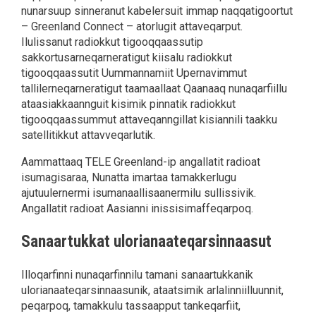
nunarsuup sinneranut kabelersuit immap naqqatigoortut
– Greenland Connect – atorlugit attaveqarput.
Ilulissanut radiokkut tigooqqaassutip
sakkortusarneqarneratigut kiisalu radiokkut
tigooqqaassutit Uummannamiit Upernavimmut
tallilerneqarneratigut taamaallaat Qaanaaq nunaqarfiillu
ataasiakkaannguit kisimik pinnatik radiokkut
tigooqqaassummut attaveqanngillat kisiannili taakku
satellitikkut attavveqarlutik.
Aammattaaq TELE Greenland-ip angallatit radioat
isumagisaraa, Nunatta imartaa tamakkerlugu
ajutuulernermi isumanaallisaanermilu sullissivik.
Angallatit radioat Aasianni inissisimaffeqarpoq.
Sanaartukkat ulorianaateqarsinnaasut
Illoqarfinni nunaqarfinnilu tamani sanaartukkanik
ulorianaateqarsinnaasunik, ataatsimik arlalinniilluunnit,
peqarpoq, tamakkulu tassaapput tankeqarfiit,