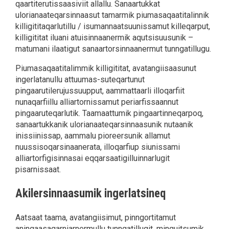
qaartiterutissaasiviit allallu. Sanaartukkat
ulorianaateqarsinnaasut tamarmik piumasaqaatitalinnik
killigititaqarlutillu / isumannaatsuunissamut killeqarput,
killigititat iluani atuisinnaanermik aqutsisuusunik –
matumani ilaatigut sanaartorsinnaanermut tunngatillugu.
Piumasaqaatitalimmik killigititat, avatangiisaasunut
ingerlatanullu attuumas-suteqartunut
pingaarutilerujussuupput, aammattaarli illoqarfiit
nunaqarfiillu alliartornissamut periarfissaannut
pingaaruteqarlutik. Taamaattumik pingaartinneqarpoq,
sanaartukkanik ulorianaateqarsinnaasunik nutaanik
inissiinissap, aammalu pioreersunik allamut
nuussisoqarsinaanerata, illoqarfiup siunissami
alliartorfigisinnasai eqqarsaatigilluinnarlugit
pisarnissaat.
Akilersinnaasumik ingerlatsineq
Aatsaat taama, avatangiisimut, pinngortitamut
aningaasaqarniarnermullu tunngatillugit, minguitsumik