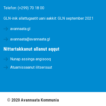
Telefon: (+299) 70 18 00
GLN-inik allattugaatit uani aakkit:
GLN september 2021
avannaata.gl
avannaata@avannaata.gl
Nittartakkanut allanut aqqut
Nunap assinga angisooq
Atuarnissaanut ilitsersuut
©
2020
Avannaata Kommunia