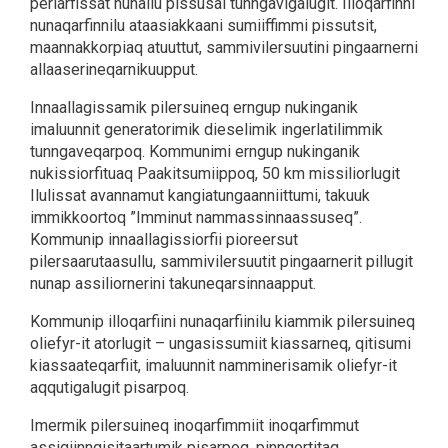
periarfissat nunallu pissusai tunngavigalugit. Illoqarfinni
nunaqarfinnilu ataasiakkaani sumiiffimmi pissutsit,
maannakkorpiaq atuuttut, sammivilersuutini pingaarnerni
allaaserineqarnikuupput.
Innaallagissamik pilersuineq erngup nukinganik
imaluunnit generatorimik dieselimik ingerlatilimmik
tunngaveqarpoq. Kommunimi erngup nukinganik
nukissiorfituaq Paakitsumiippoq, 50 km missiliorlugit
Ilulissat avannamut kangiatungaanniittumi, takuuk
immikkoortoq ”Imminut nammassinnaassuseq”.
Kommunip innaallagissiorfii pioreersut
pilersaarutaasullu, sammivilersuutit pingaarnerit pillugit
nunap assiliornerini takuneqarsinnaapput.
Kommunip illoqarfiini nunaqarfiinilu kiammik pilersuineq
oliefyr-it atorlugit – ungasissumiit kiassarneq, qitisumi
kiassaateqarfiit, imaluunnit namminerisamik oliefyr-it
aqqutigalugit pisarpoq.
Imermik pilersuineq inoqarfimmiit inoqarfimmut
assigiinngisitaartumik pisarpoq, pinngortitaq