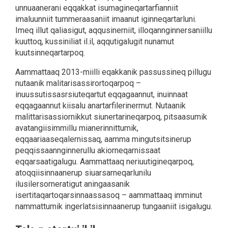
unnuaanerani eqqakkat isumagineqartarfianniit
imaluunniit tummeraasaniit imaanut iginneqartarluni.
Imeq illut qaliasigut, aqqusinerniit, illoqannginnersaniillu
kuuttoq, kussiniliat il.il, aqqutigalugit nunamut
kuutsinneqartarpoq.
Aammattaaq 2013-miilli eqakkanik passussineq pillugu
nutaanik malitarisassirortoqarpoq –
inuussutissasrsiuteqartut eqqagaannut, inuinnaat
eqqagaannut kiisalu anartarfilerinermut. Nutaanik
malittarisassiornikkut siunertarineqarpoq, pitsaasumik
avatangiisimmillu mianerinnittumik,
eqqaariaaseqalernissaq, aamma mingutsitsinerup
peqqissaannginnerullu akiorneqarnissaat
eqqarsaatigalugu. Aammattaaq neriuutigineqarpoq,
atoqqiisinnaanerup siuarsarneqarlunilu
ilusilersorneratigut aningaasanik
isertitaqartoqarsinnaassasoq – aammattaaq imminut
nammattumik ingerlatsisinnaanerup tungaaniit isigalugu.