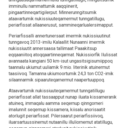
imminullu nammattumik aaqqiinerit,
pingaartinneqartigilerput. Minnerunngitsumik
ataavartumik nukissiuuteqarnermut tunngatillugu,
periarfissat allaanerusut, sammineqarlualersimapput.
Periarfissalli annertunersaat imermik nukissiuutinut
tunngavoq 2013-imilu Kalaallit Nunaanni imermik
nukissiuutit annersaasa tallimaat Paaakitsup
eqqaaniitoq atoqqaartinneqarmat. Nukissiorfik Ilulissat
avannaata kangiani 50 km-isut ungasitsigisumiippoq
taannalu ukiumut uuliamik 9 mio. literinik atuinermut
taasiivoq. Tamanna ukiumoortumik 24,3 ton CO2-imik
silaannarmik sipaaruteqarnermut naapertuuppoq.
Ataavartumik nukissiuuteqarnermut tunngatillugu
periarfissat allat tassaapput nunap iluata kissarneranik
atuineq, immaqalu aamma seqernup qinngorneri
imalunnit seqernup kissarnera, kiisalu anorisaatit
atorlugit periarfissat. Pilersaarut periarfissiivoq,
iluarsartuussinernut nutaanillu illuliornernut atatillugu,