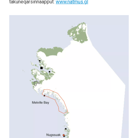
takuneqarsinnaapput:
www.natmus.gl