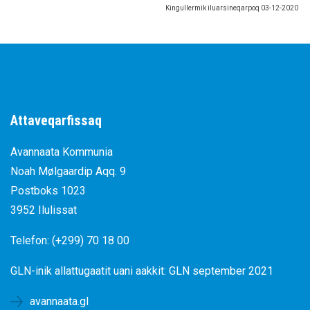
Kingullermik iluarsineqarpoq
03-12-2020
Attaveqarfissaq
Avannaata Kommunia
Noah Mølgaardip Aqq. 9
Postboks 1023
3952 Ilulissat
Telefon: (+299) 70 18 00
GLN-inik allattugaatit uani aakkit:
GLN september 2021
avannaata.gl