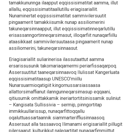
tamakkununnga ilaapput eqqissisimatitat aamma, illut
allallu, eqqissisimatitaallutillu eriagisariallit.
Nunaminertat eqqissisimatitat sammivilersuutit
pingaarnerit tamakkiisumik nunap assiliornerini
takuneqarsinnaapput, illut eqqissisimatinneqarlutillu
erisassanngortinneqarsimasut, illoqarfiit nunaqarfiillu
ataasikkaat sammivilersuutaasa pingaarnerit nunap
assiliornerini, takuneqarsinnaasut.
Eriagisariallit suliarinerisa ilassutaattut aamma
ersarissusunik takornariaqarnermi periarfissaqarpoq.
Assersuutitut taaneqarsinnaavoq Ilulissat Kangerluata
eqqissisimatitaasup UNESCO’miillu
Nunarsuarmioqatigiit kingornussarsiassaasa
allattorsimaffianut ilanngunneqarsimasup eqqaani,
qitiusumik ornittakkamik ineriartortitsinissamik suliniut
– Kangisata Sullissivia – sermip, pinngortitap
immikkuullarissup, nunaqarfittoqqallu
oqaluttuassartaannik siammarteriffiusinnaasoq.
Assersuut alla tassaavoq Ilimanami erigisariallit pillugit
pilersaarut, kulturikkut naleqartitat nunaqarfimmiittut