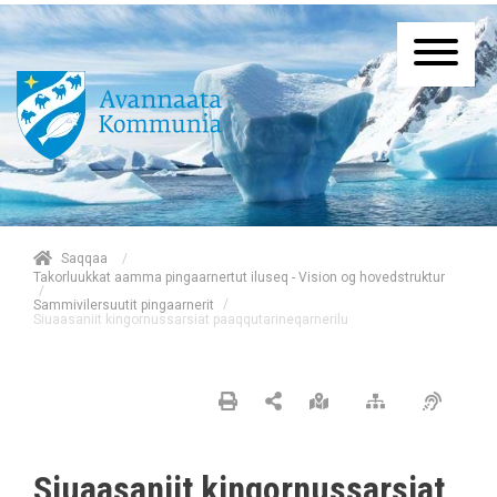
/
Saqqaa
Takorluukkat aamma pingaarnertut iluseq - Vision og hovedstruktur
/
/
Sammivilersuutit pingaarnerit
Siuaasaniit kingornussarsiat paaqqutarineqarnerilu
Siuaasaniit kingornussarsiat