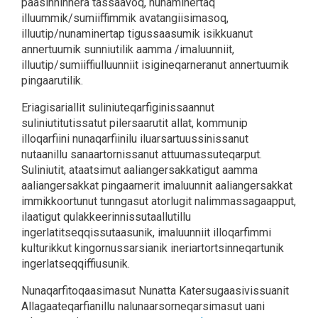
paasinninnera tassaavoq, nunaminertaq
illuummik/sumiiffimmik avatangiisimasoq,
illuutip/nunaminertap tigussaasumik isikkuanut
annertuumik sunniutilik aamma /imaluunniit,
illuutip/sumiiffiulluunniit isigineqarneranut annertuumik
pingaarutilik.
Eriagisariallit suliniuteqarfiginissaannut
suliniutitutissatut pilersaarutit allat, kommunip
illoqarfiini nunaqarfiinilu iluarsartuussinissanut
nutaanillu sanaartornissanut attuumassuteqarput.
Suliniutit, ataatsimut aaliangersakkatigut aamma
aaliangersakkat pingaarnerit imaluunnit aaliangersakkat
immikkoortunut tunngasut atorlugit nalimmassagaapput,
ilaatigut qulakkeerinnissutaallutillu
ingerlatitseqqissutaasunik, imaluunniit illoqarfimmi
kulturikkut kingornussarsianik ineriartortsinneqartunik
ingerlatseqqiffiusunik.
Nunaqarfitoqaasimasut Nunatta Katersugaasivissuanit
Allagaateqarfianillu nalunaarsorneqarsimasut uani