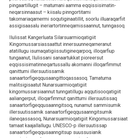
pingaartillugit – matumani aamma eqqissisimatin-
neqarsinnaasut – kiisalu pinngortitami
takornariaqarnermi soqutiginaatillit, soorlu illuaraqarfiit
assigisaasalu ineriartortinneqarnissaannut, tunngasoq.
Ilulissat Kangerluata Silarsuarmioqatigiit
Kingornussarsiassaattut innersuunneqarneranut
atatillugu isumaqatigiissutigineqarpoq, illoqarfiup
tungaanut, Ilulissani sanaartukkat pioreersut
eqqissisimatinneqartussallu akornanni illoqarfimmut
qanittumi illersuutissamik
sanaartorfigeqqusaangittoqassasoq. Tamatuma
malitsigisaatut Nunarsuarmioqatigiit
kingornussarsiaannut tunngatillugu aqqutisooqatigiit
aaliangerput, illoqarfimmut qanittumi illersuutissaq
sanaartorfigeqqusaanngitsoq, nunamut sammisumik
illersuutissamik sanaartorfigeqqusaanngitsumik
ilaneqassasoq, Nunarsuarmioqatigiit Kingornussarsiaat
tamaat kaajallallugu. UNESCO-p illersuutissap
sanaartorfigeqqusaanngitsup suussusianik