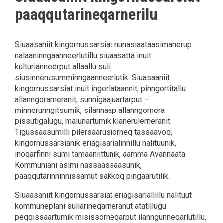
paaqqutarineqarnerilu
Siuaasaniit kingornussarsiat nunasiaataasimanerup
nalaaninngaanneerlutillu siuaasatta inuit
kulturianneerput allaallu suli
siusinnerusumminngaanneerlutik. Siuasaaniit
kingornussarsiat inuit ingerlataannit, pinngortitallu
allanngorarneranit, sunnigaajuartarput –
minnerunngitsumik, silannaap allanngornera
pissutigalugu, malunartumik kianerulerneranit.
Tigussaasumilli pilersaarusiorneq tassaavoq,
kingornussarsianik eriagisarialinnillu nalituunik,
inoqarfinni sumi tamaaniittunik, aamma Avannaata
Kommuniani asimi nassaassaasunik,
paaqqutarinninnissamut sakkoq pingaarutilik.
Siuaasaniit kingornussarsiat eriagisariallillu nalituut
kommuneplani suliarineqarneranut atatillugu
peqqissaartumik misissorneqarput ilanngunneqarlutillu,