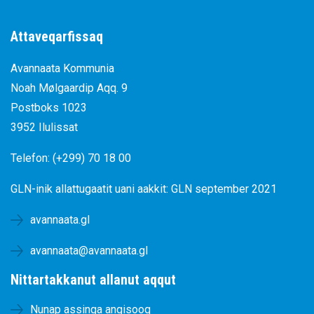
Attaveqarfissaq
Avannaata Kommunia
Noah Mølgaardip Aqq. 9
Postboks 1023
3952 Ilulissat
Telefon: (+299) 70 18 00
GLN-inik allattugaatit uani aakkit:
GLN september 2021
avannaata.gl
avannaata@avannaata.gl
Nittartakkanut allanut aqqut
Nunap assinga angisooq