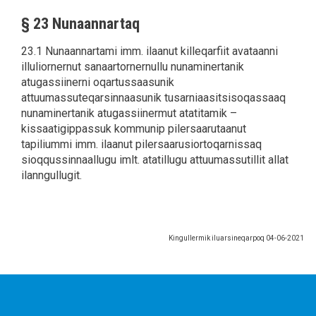
§ 23 Nunaannartaq
23.1 Nunaannartami imm. ilaanut killeqarfiit avataanni
illuliornernut sanaartornernullu nunaminertanik
atugassiinerni oqartussaasunik
attuumassuteqarsinnaasunik tusarniaasitsisoqassaaq
nunaminertanik atugassiinermut atatitamik –
kissaatigippassuk kommunip pilersaarutaanut
tapiliummi imm. ilaanut pilersaarusiortoqarnissaq
sioqqussinnaallugu imlt. atatillugu attuumassutillit allat
ilanngullugit.
Kingullermik iluarsineqarpoq
04-06-2021