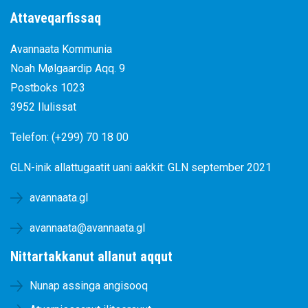
Attaveqarfissaq
Avannaata Kommunia
Noah Mølgaardip Aqq. 9
Postboks 1023
3952 Ilulissat
Telefon: (+299) 70 18 00
GLN-inik allattugaatit uani aakkit:
GLN september 2021
avannaata.gl
avannaata@avannaata.gl
Nittartakkanut allanut aqqut
Nunap assinga angisooq