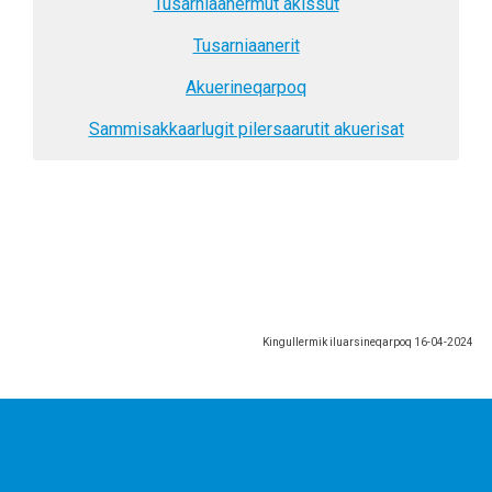
Tusarniaanermut akissut​
Tusarniaanerit
Akuerineqarpoq
Sammisakkaarlugit pilersaarutit akuerisat
Kingullermik iluarsineqarpoq
16-04-2024