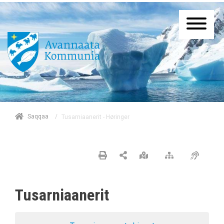
/
Saqqaa
Tusarniaanerit - Høringer
Tusarniaanerit