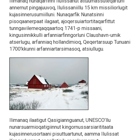
Ilimanaq nunaqarfinni Ilulissanut attuumassuteqartuni
annernut pingajuuvoq, Ilulissaniillu 15 km missiliorlugit
kujasinnerusumiilluni. Nunaqarfik Nunatsinni
pisoqaanerpaat ilagaat, ajoqersuiartortitaqarfittut
tunngavilerneqaqqaartoq 1741-p missaani,
kingusinnikkulli arfanniarfinngorluni Claushavn-umik
atserlugu, arfanniaq hollandimioq, Qeqertarsuup Tunuani
1700’kkunni arfanniartarsimasoq, atsiullugu.
Ilimanaq ilaatigut Qasigiannguanut, UNESCO’llu
nunarsuarmioqatigiinnut kingornussarsiarititaata
kujasinnerusortaani pisuttuartunut, aamma Ilulissat