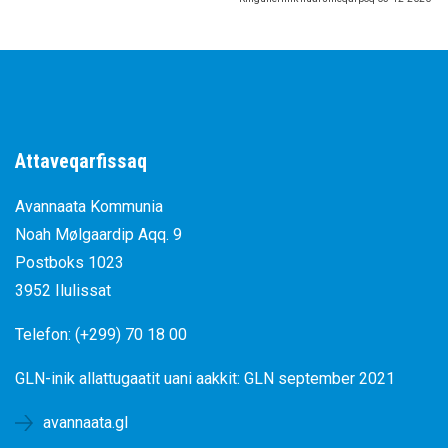
Attaveqarfissaq
Avannaata Kommunia
Noah Mølgaardip Aqq. 9
Postboks 1023
3952 Ilulissat
Telefon: (+299) 70 18 00
GLN-inik allattugaatit uani aakkit:
GLN september 2021
avannaata.gl