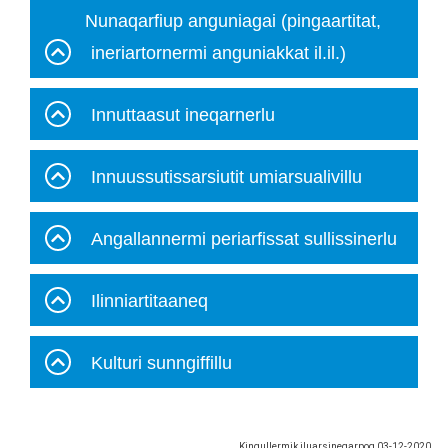
Nunaqarfiup anguniagai (pingaartitat,
ineriartornermi anguniakkat il.il.)
Innuttaasut ineqarnerlu
Innuussutissarsiutit umiarsualivillu
Angallannermi periarfissat sullissinerlu
Ilinniartitaaneq
Kulturi sunngiffillu
Kingullermik iluarsineqarpoq
03-12-2020