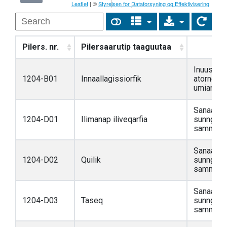
Leaflet
| ©
Styrelsen for Dataforsyning og Effektivisering
Pilers. nr.
Pilersaarutip taaguutaa
S
Inuussut
1204-B01
Innaallagissiorfik
atorneqar
umiarsual
Sanaarto
1204-D01
Ilimanap iliveqarfia
sunngiffi
sammisass
Sanaarto
1204-D02
Quilik
sunngiffi
sammisass
Sanaarto
1204-D03
Taseq
sunngiffi
sammisass