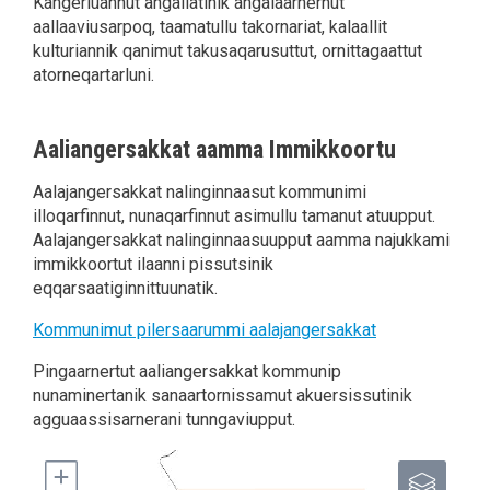
Kangerluannut angallatinik angalaarnernut
aallaaviusarpoq, taamatullu takornariat, kalaallit
kulturiannik qanimut takusaqarusuttut, ornittagaattut
atorneqartarluni.
Aaliangersakkat aamma Immikkoortu
Aalajangersakkat nalinginnaasut kommunimi
illoqarfinnut, nunaqarfinnut asimullu tamanut atuupput.
Aalajangersakkat nalinginnaasuupput aamma najukkami
immikkoortut ilaanni pissutsinik
eqqarsaatiginnittuunatik.
Kommunimut pilersaarummi aalajangersakkat
Pingaarnertut aaliangersakkat kommunip
nunaminertanik sanaartornissamut akuersissutinik
agguaassisarnerani tunngaviupput.