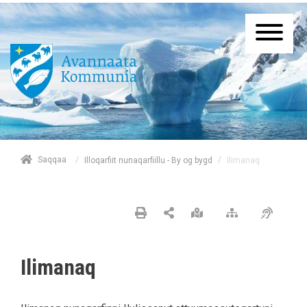
/
Saqqaa
/
Ilimanaq
Illoqarfiit nunaqarfiillu - By og bygd
Ilimanaq