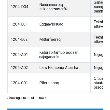
Sanaarto
Nunaminertaq
1204-D04
sunngiffi
sukisaarsartarfik
sammisass
Teknikkim
1204-E01
Eqqaavissuaq
attaveqaa
Teknikkim
1204-E02
Mittarfeeraq
attaveqaa
Katersortarfiup eqqaani
1204-A01
Najugaqar
najugaqarfik
1204-A02
Lars Hansenip Atuarfia
Najugaqar
Qitiusumi
1204-C01
Pilersuisoq
ataatsim
pisoqarfi
Showing 1 to 10 of 10 rows