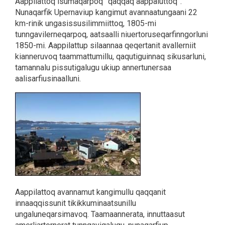
Aappilattoq isumaqarpoq ”qaqqaq aappaluttoq”.
Nunaqarfik Upernaviup kangimut avannaatungaani 22
km-rinik ungasissusilimmiittoq, 1805-mi
tunngavilerneqarpoq, aatsaalli niuertoruseqarfinngorluni
1850-mi. Aappilattup silaannaa qeqertanit avallerniit
kianneruvoq taammattumillu, qaqutiguinnaq sikusarluni,
tamannalu pissutigalugu ukiup annertunersaa
aalisarfiusinaalluni.
Aappilattoq avannamut kangimullu qaqqanit
innaaqqissunit tikikkuminaatsunillu
ungaluneqarsimavoq. Taamaannerata, innuttaasut