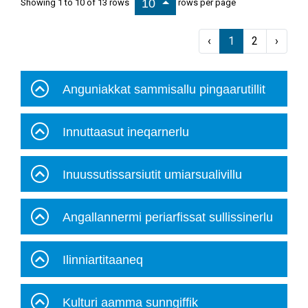
10
Showing 1 to 10 of 13 rows
rows per page
‹
1
2
›
Anguniakkat sammisallu pingaarutillit
Innuttaasut ineqarnerlu
Inuussutissarsiutit umiarsualivillu
Angallannermi periarfissat sullissinerlu
Ilinniartitaaneq
Kulturi aamma sunngiffik