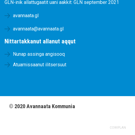
GLN-inik allattugaatit uani aakkit:
GLN september 2021
avannaata.gl
avannaata@avannaata.gl
Nittartakkanut allanut aqqut
Nunap assinga angisooq
Atuarnissaanut ilitsersuut
©
2020
Avannaata Kommunia
COWIPLAN