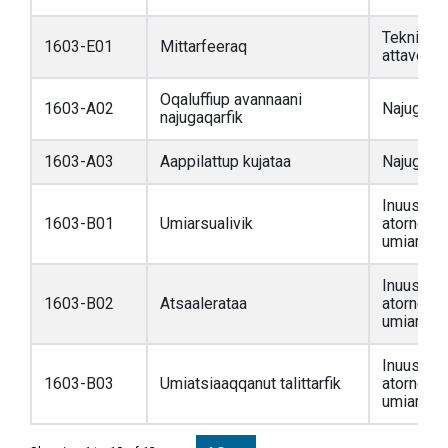
Teknikkim
1603-E01
Mittarfeeraq
attaveqaa
Oqaluffiup avannaani
1603-A02
Najugaqar
najugaqarfik
1603-A03
Aappilattup kujataa
Najugaqar
Inuussut
1603-B01
Umiarsualivik
atorneqar
umiarsual
Inuussut
1603-B02
Atsaalerataa
atorneqar
umiarsual
Inuussut
1603-B03
Umiatsiaaqqanut talittarfik
atorneqar
umiarsual