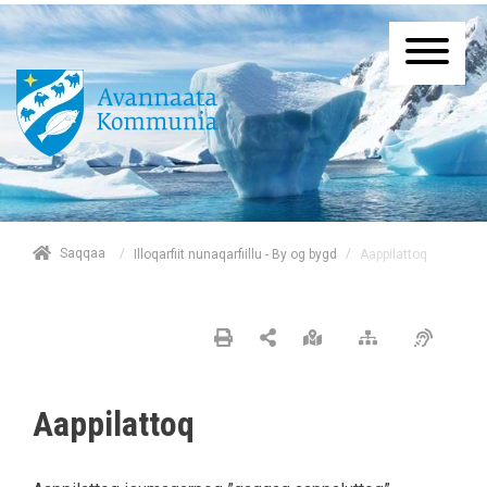
/
Saqqaa
/
Aappilattoq
Illoqarfiit nunaqarfiillu - By og bygd
Aappilattoq