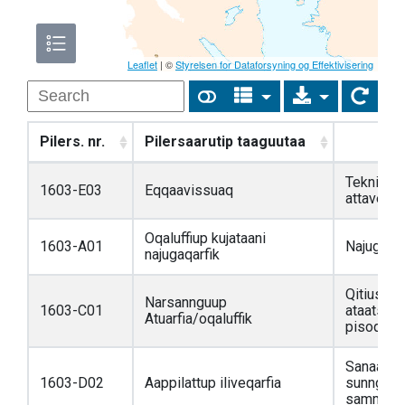
Leaflet
| ©
Styrelsen for Dataforsyning og Effektivisering
Pilers. nr.
Pilersaarutip taaguutaa
S
Teknikkim
1603-E03
Eqqaavissuaq
attaveqaa
Oqaluffiup kujataani
1603-A01
Najugaqar
najugaqarfik
Qitiusumi
Narsannguup
1603-C01
ataatsim
Atuarfia/oqaluffik
pisoqarfi
Sanaarto
1603-D02
Aappilattup iliveqarfia
sunngiffi
sammisass