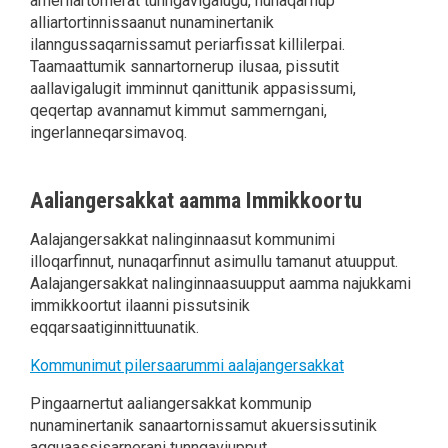
amerliartornerat tunngavigalugu, nunaqarfiup
alliartortinnissaanut nunaminertanik
ilanngussaqarnissamut periarfissat killilerpai.
Taamaattumik sannartornerup ilusaa, pissutit
aallavigalugit imminnut qanittunik appasissumi,
qeqertap avannamut kimmut sammerngani,
ingerlanneqarsimavoq.
Aaliangersakkat aamma Immikkoortu
Aalajangersakkat nalinginnaasut kommunimi
illoqarfinnut, nunaqarfinnut asimullu tamanut atuupput.
Aalajangersakkat nalinginnaasuupput aamma najukkami
immikkoortut ilaanni pissutsinik
eqqarsaatiginnittuunatik.
Kommunimut pilersaarummi aalajangersakkat
Pingaarnertut aaliangersakkat kommunip
nunaminertanik sanaartornissamut akuersissutinik
agguaassisarnerani tunngaviupput.