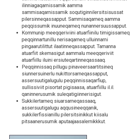
ilinniagaqarnissamik aamma
sammisaqarnissamik soqutiginnilersitsisussat
pilersinneqassapput. Sammisaqarneq aamma
peqqissumik inuuneqarneq nunannersuussapput.
Kommunip meeqqeriviini atuarfiinilu timigissarneq
peqqinnartunillu nerisaqarneq ulluinnarni
pingaarutilittut ilaatinneqassapput. Tamanna
atuarfiit skemasigut aammalu meeqqeriviit
atuarfiillu iluini ersiuteqartinneqassaaq.
Peqqinnissaq pillugu pinaveersaartitsineq
siunnersuinerlu nukittorsarneqassapput,
assersuutigalugulu peqqinnissaqarfiup,
sullissiviit pisortat pigisaasa, atuarfiillu il.il.
qaninnerusumik suleqatigiinnerisigut.
Sukkilertarneq siuarsarneqassaaq,
assersuutigalugu aqqusineeqqanik,
sukkilerfissianillu pilersitsinikkut kiisalu
pitsaanerusumik aputaajaasalernikkkut.