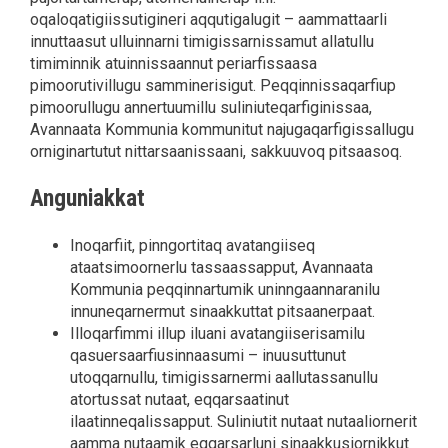
oqaloqatigiissutigineri aqqutigalugit – aammattaarli
innuttaasut ulluinnarni timigissarnissamut allatullu
timiminnik atuinnissaannut periarfissaasa
pimoorutivillugu samminerisigut. Peqqinnissaqarfiup
pimoorullugu annertuumillu suliniuteqarfiginissaa,
Avannaata Kommunia kommunitut najugaqarfigissallugu
orniginartutut nittarsaanissaani, sakkuuvoq pitsaasoq.
Anguniakkat
Inoqarfiit, pinngortitaq avatangiiseq
ataatsimoornerlu tassaassapput, Avannaata
Kommunia peqqinnartumik uninngaannaranilu
innuneqarnermut sinaakkuttat pitsaanerpaat.
Illoqarfimmi illup iluani avatangiiserisamilu
qasuersaarfiusinnaasumi – inuusuttunut
utoqqarnullu, timigissarnermi aallutassanullu
atortussat nutaat, eqqarsaatinut
ilaatinneqalissapput. Suliniutit nutaat nutaaliornerit
aamma nutaamik eqqarsarluni sinaakkusiornikkut