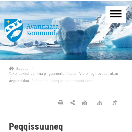
/
Saqqaa
Takorluukkat aamma pingaarnertut iluseq - Vision og hovedstruktur
/
/
Peqqissuuneq pinaveersaartitsinerlu
Anguniakkat
Peqqissuuneq