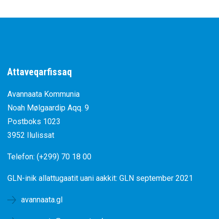
Attaveqarfissaq
Avannaata Kommunia
Noah Mølgaardip Aqq. 9
Postboks 1023
3952 Ilulissat
Telefon: (+299) 70 18 00
GLN-inik allattugaatit uani aakkit:
GLN september 2021
avannaata.gl