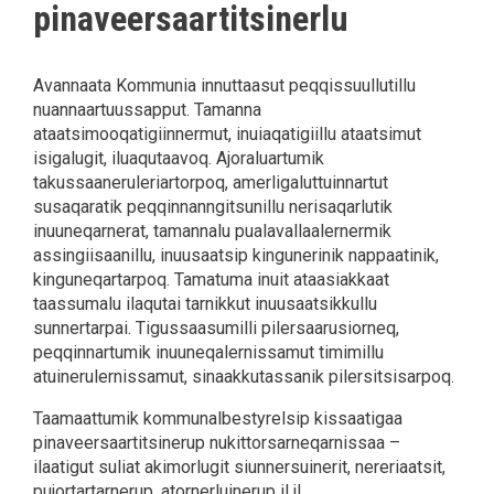
pinaveersaartitsinerlu
Avannaata Kommunia innuttaasut peqqissuullutillu
nuannaartuussapput. Tamanna
ataatsimooqatigiinnermut, inuiaqatigiillu ataatsimut
isigalugit, iluaqutaavoq. Ajoraluartumik
takussaaneruleriartorpoq, amerligaluttuinnartut
susaqaratik peqqinnanngitsunillu nerisaqarlutik
inuuneqarnerat, tamannalu pualavallaalernermik
assingiisaanillu, inuusaatsip kingunerinik nappaatinik,
kinguneqartarpoq. Tamatuma inuit ataasiakkaat
taassumalu ilaqutai tarnikkut inuusaatsikkullu
sunnertarpai. Tigussaasumilli pilersaarusiorneq,
peqqinnartumik inuuneqalernissamut timimillu
atuinerulernissamut, sinaakkutassanik pilersitsisarpoq.
Taamaattumik kommunalbestyrelsip kissaatigaa
pinaveersaartitsinerup nukittorsarneqarnissaa –
ilaatigut suliat akimorlugit siunnersuinerit, nereriaatsit,
pujortartarnerup, atornerluinerup il.il.