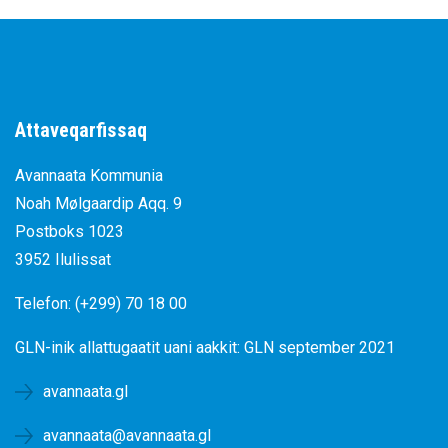
Attaveqarfissaq
Avannaata Kommunia
Noah Mølgaardip Aqq. 9
Postboks 1023
3952 Ilulissat
Telefon: (+299) 70 18 00
GLN-inik allattugaatit uani aakkit:
GLN september 2021
avannaata.gl
avannaata@avannaata.gl