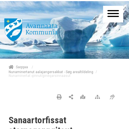
/
Saqqaa
/
Nunaminertanut aalajangersakkat - Søg arealtildeling
Nunaminertat qinnutigineqarsinnaasut
Sanaartorfissat