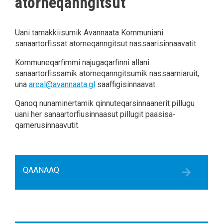
atorneqanngitsut
Uani tamakkiisumik Avannaata Kommuniani
sanaartorfissat atorneqanngitsut nassaarisinnaavatit.
Kommuneqarfimmi najugaqarfinni allani
sanaartorfissamik atorneqanngitsumik nassaarniaruit,
una
areal@avannaata.gl
saaffigisinnaavat.
Qanoq nunaminertamik qinnuteqarsinnaanerit pillugu
uani
her
sanaartorfiusinnaasut pillugit paasisa-
qarnerusinnaavutit.
QAANAAQ